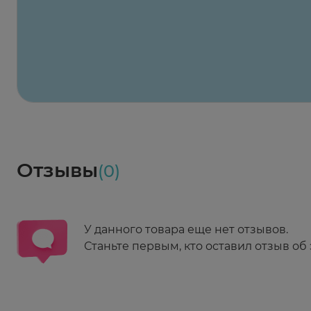
Максавит
2 424 ₽
824 ₽
824 ₽
824 ₽
824 ₽
8
2-й Боткинский пр., 5, корп. 3
Пн-Пт 08:00 - 21:00
Сб,Вс 09:00-21:00
Выберите дату доставки
Весь заказ в наличии
сегодня
Заказать здесь
Доставка
Социалочка
Забрать весь заказ ~ 25 мая
Грузинский пер., 3А
Ежедневно 08:00 - 21:00
Отзывы
(0)
Заказать здесь
У данного товара еще нет отзывов.
Станьте первым, кто оставил отзыв об 