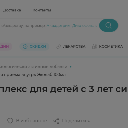
Доставка
Контакты
ию/веществу
, например:
Аквадетрим
,
Диклофенак
 ДНИ
СКИДКИ
ЛЕКАРСТВА
КОСМЕТИКА
иологически активные добавки
ля приема внутрь Эколаб 100мл
екс для детей с 3 лет с
В избранное
Поделиться