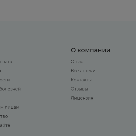
О компании
оплата
О нас
т
Все аптеки
вости
Контакты
болезней
Отзывы
Лицензия
м лицам
ство
сайте