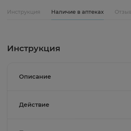
Инструкция
Наличие в аптеках
Отзы
Инструкция
Описание
Действие
Состав
Активные вещества:
вода очищенная, сахаро
РР , витамин В2, витамин В1, витамин В6 , ви
Фармакологическое действие