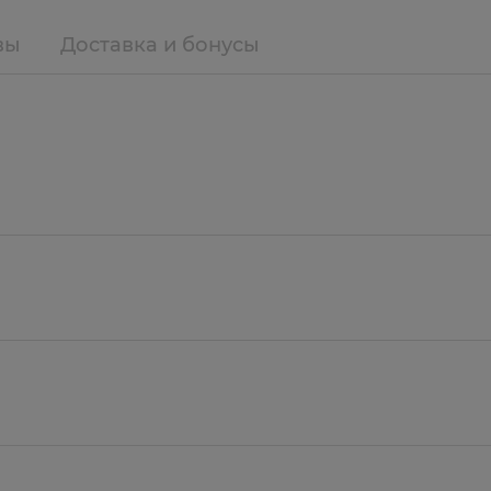
вы
Доставка и бонусы
за, яблочный сок концентрированный, пектин яблочны
тамин Е , витамин А , витамин D3 , ароматизатор Перси