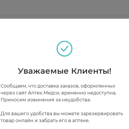
тивитаминный комплекс для детей с 3 лет ЭКОлаб.
 все витамины содержатся в 100% от нормы физиол
ище - источника, витамина С,РР,В2, В1, В6, Е,А и D3.
епких зубов необходимы жирорастворимые витамины 
теках
тов.
ительной систем, для того чтобы было много сил н
нь непосредственно перед едой. Перед употреблением
Уважаемые Клиенты!
ы мозга и нервной системы в целом, здорового фи
РАБОТАЮТ СЕЙЧАС
КРУГЛОСУТОЧНЫЕ
Сообщаем, что доставка заказов, оформленных
через сайт Аптек Медси, временно недоступна.
Приносим извинения за неудобства.
Для вашего удобства вы можете зарезервировать
товар онлайн и забрать его в аптеке.