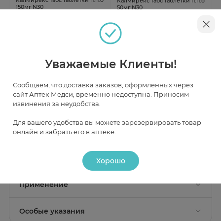
Калмирекс табс таблетки п.п.о
150мг N30
50мг N30
В наличии
Нет в наличии
от 421 ₽
Уважаемые Клиенты!
Сообщаем, что доставка заказов, оформленных через
сайт Аптек Медси, временно недоступна. Приносим
Инструкция
извинения за неудобства.
Для вашего удобства вы можете зарезервировать товар
Описание
онлайн и забрать его в аптеке.
Действие
Хорошо
Состав
Активные вещества:
толперизона гидрохлорид 450
Фармакологическое действие
Применение
мг;
Механизм действия
Показание к применению
Вспомогательные вещества:
гипромеллоза K100,
Симптоматическое лечение спастичности у взрослых,
Толперизон является миорелаксантом центрального
Особые указания
этилцеллюлоза N7, карбомер 71G, тальк, кремния
обусловленной инсультом; лечение болезненного
действия. Точный механизм действия полностью не