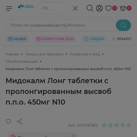
Поиск по названию/веществу
0
0
Поиск по названию/веществу/болезни
АКЦИИ
КЛИЕНТСКИЕ ДНИ
СКИДКИ
ЛЕКАРСТВ
Главная
Товары для Здоровья
Лекарства и БАД
Обезболивающие
Мидокалм Лонг таблетки с пролонгированным высвоб п.п.о. 450мг N10
Мидокалм Лонг таблетки с
пролонгированным высвоб
п.п.о. 450мг N10
Арт.
000181383