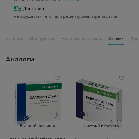
Доставка
не осуществляется для рецептурных препаратов
Аналоги
Инструкция
Наличие в аптеках
Отзывы
Дос
Аналоги
Быстрый просмотр
Быстрый просмотр
Калмирекс табс таблетки п.п.о