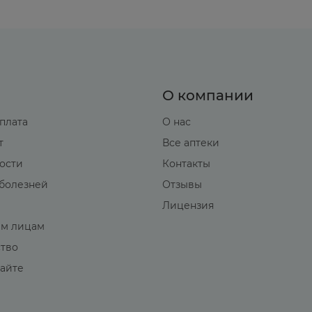
О компании
оплата
О нас
т
Все аптеки
вости
Контакты
болезней
Отзывы
Лицензия
м лицам
ство
сайте