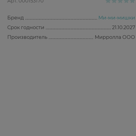
Арт.
000153170
Бренд
Ми-ми-мишки
Срок годности
21.10.2027
Производитель
Мирролла ООО