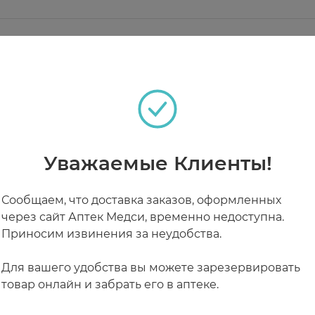
ный обмен, уменьшает повреждающее воздействие н
и после переутомления. Витамины, содержащиеся в
тского организма, синтеза ферментов, гормонов и 
ов, состояния при которых противопоказаны препа
теках
в день во время еды; детям с 7 лет и старше по 20мл (
Уважаемые Клиенты!
РАБОТАЮТ СЕЙЧАС
КРУГЛОСУТОЧНЫЕ
Сообщаем, что доставка заказов, оформленных
через сайт Аптек Медси, временно недоступна.
Приносим извинения за неудобства.
Для вашего удобства вы можете зарезервировать
товар онлайн и забрать его в аптеке.