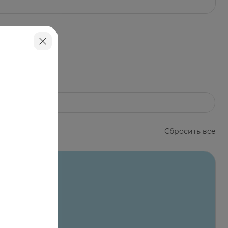
егативных факторов внешней среды,
 геле, являются важными компонентами,
прочих веществ.
раты йода.
4 чайных ложки) в день во время еды.
Сбросить все