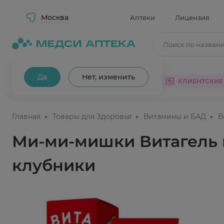
Москва
Аптеки
Лицензия
Поиск по назван
Ваш город Москва?
Да
Нет, изменить
КАТАЛОГ
АКЦИИ
КЛИЕНТСКИЕ
Главная
Товары для Здоровья
Витамины и БАД
В
Ми-ми-мишки Витагель 
клубники