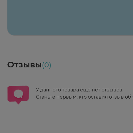
2-й Боткинский пр., 5, корп. 3
Пн-Пт 08:00 - 21:00
Сб,Вс 09:00-21:00
Выберите дату доставки
Весь заказ в наличии
сегодня
Заказать здесь
Доставка
Социалочка
Забрать весь заказ ~ 25 мая
Грузинский пер., 3А
Ежедневно 08:00 - 21:00
Отзывы
(0)
Заказать здесь
У данного товара еще нет отзывов.
Станьте первым, кто оставил отзыв об 