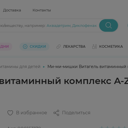
Доставка
Контакты
ию/веществу
, например:
Аквадетрим
,
Диклофенак
 ДНИ
СКИДКИ
ЛЕКАРСТВА
КОСМЕТИКА
итамины для детей
Ми-ми-мишки Витагель витаминный к
витаминный комплекс A-Z
В избранное
Поделиться