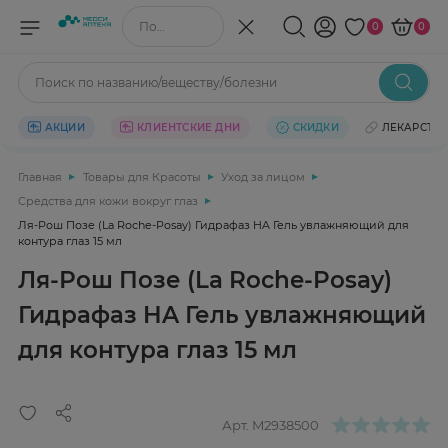
Поиск по названию/веществу
0
0
Поиск по названию/веществу/болезни
АКЦИИ
КЛИЕНТСКИЕ ДНИ
СКИДКИ
ЛЕКАРСТВ
Главная
Товары для Красоты
Уход за лицом
Средства для кожи вокруг глаз
Ля-Рош Позе (La Roche-Posay) Гидрафаз HA Гель увлажняющий для
контура глаз 15 мл
Ля-Рош Позе (La Roche-Posay)
Гидрафаз HA Гель увлажняющий
для контура глаз 15 мл
Арт.
M2938500