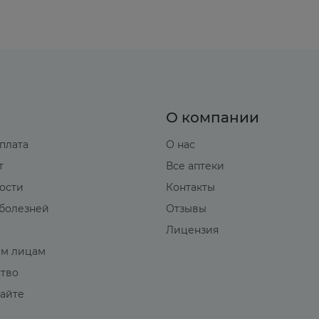
О компании
оплата
О нас
т
Все аптеки
вости
Контакты
болезней
Отзывы
Лицензия
м лицам
ство
сайте