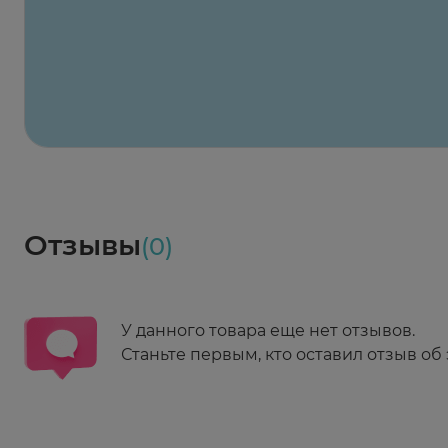
Максавит
2 424 ₽
824 ₽
824 ₽
824 ₽
824 ₽
8
2-й Боткинский пр., 5, корп. 3
Пн-Пт 08:00 - 21:00
Сб,Вс 09:00-21:00
Выберите дату доставки
Весь заказ в наличии
сегодня
Заказать здесь
Доставка
Социалочка
Забрать весь заказ ~ 25 мая
Грузинский пер., 3А
Ежедневно 08:00 - 21:00
Отзывы
(0)
Заказать здесь
У данного товара еще нет отзывов.
Станьте первым, кто оставил отзыв об 