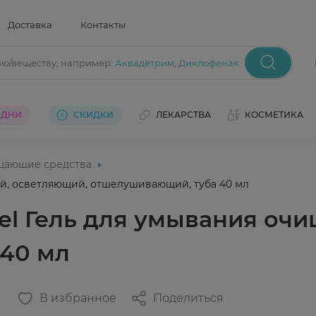
Доставка
Контакты
ию/веществу
, например:
Аквадетрим
,
Диклофенак
 ДНИ
СКИДКИ
ЛЕКАРСТВА
КОСМЕТИКА
щающие средства
й, осветляющий, отшелушивающий, туба 40 мл
l Гель для умывания оч
40 мл
В избранное
Поделиться