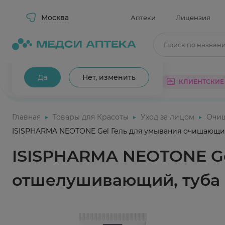
Москва
Аптеки
Лицензия
Поиск по назван
Ваш город Москва?
Да
Нет, изменить
КАТАЛОГ
АКЦИИ
КЛИЕНТСКИЕ
Главная
Товары для Красоты
Уход за лицом
Очи
ISISPHARMA NEOTONE Gel Гель для умывания очищающи
ISISPHARMA NEOTONE Ge
отшелушивающий, туба 