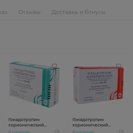
ках
Отзывы
Доставка и бонусы
Гонадотропин
Гонадотропин
хорионический
хорионический
1500МЕ лиофилизат N5
5000МЕ лиофилизат
В наличии
В наличии