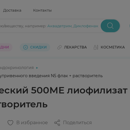
Доставка
Контакты
ию/веществу
, например:
Аквадетрим
,
Диклофенак
 ДНИ
СКИДКИ
ЛЕКАРСТВА
КОСМЕТИКА
ндокринология
утривенного введения N5 флак + растворитель
еский 500МЕ лиофилизат 
творитель
В избранное
Поделиться