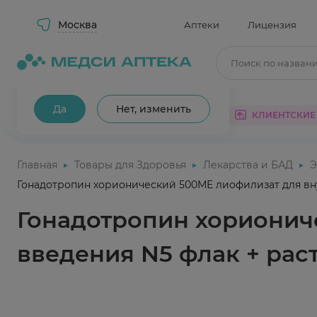
Москва
Аптеки
Лицензия
Поиск по назван
Ваш город Москва?
Да
Нет, изменить
КАТАЛОГ
АКЦИИ
КЛИЕНТСКИЕ
Главная
Товары для Здоровья
Лекарства и БАД
Э
Гонадотропин хорионический 500МЕ лиофилизат для вн
Гонадотропин хорионич
введения N5 флак + рас