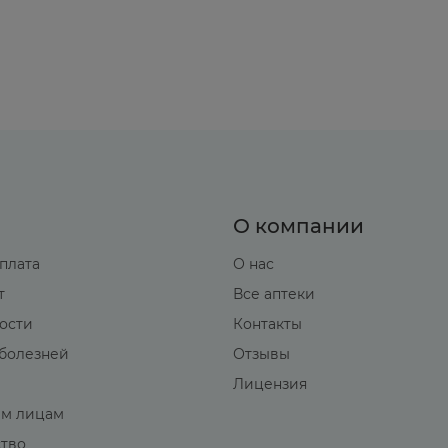
О компании
оплата
О нас
т
Все аптеки
вости
Контакты
болезней
Отзывы
Лицензия
м лицам
ство