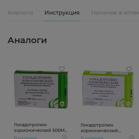
Аналоги
Инструкция
Наличие в апте
Аналоги
Гонадотропин
Гонадотропин
хорионический 500МЕ
хорионический
лиофилизат для
1000МЕ лиофилизат
В наличии
В наличии