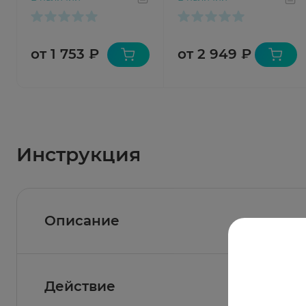
внутривенного
для внутримышечного
введения N5 флак +
введения N5 флакон +
растворитель
растворитель
от 1 753 ₽
от 2 949 ₽
Инструкция
Описание
Действие
Состав