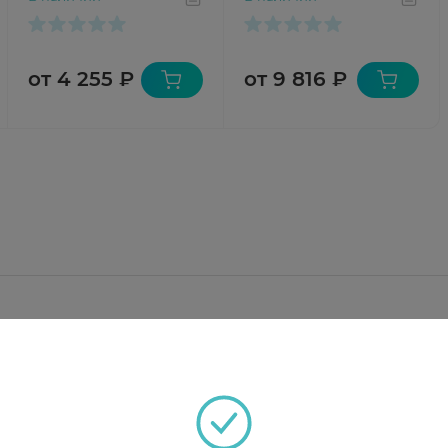
флак + растворитель
для внутривенного
введения N5 флак +
растворитель
от 4 255 ₽
от 9 816 ₽