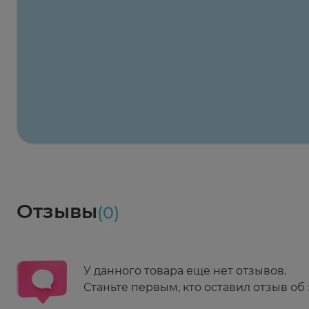
Заказать здесь
Х2
Максавит
2 424 ₽
824 ₽
824 ₽
824 ₽
824 ₽
8
2-й Боткинский пр., 5, корп. 3
Пн-Пт 08:00 - 21:00
Сб,Вс 09:00-21:00
Выберите дату доставки
Весь заказ в наличии
сегодня
Заказать здесь
Доставка
Социалочка
Забрать весь заказ ~ 25 мая
Грузинский пер., 3А
Ежедневно 08:00 - 21:00
Отзывы
(0)
Заказать здесь
У данного товара еще нет отзывов.
Станьте первым, кто оставил отзыв об 