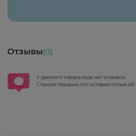
Весь заказ в наличии
сегодня
Заказать здесь
Доставка
Социалочка
Забрать весь заказ ~ 25 мая
Грузинский пер., 3А
Ежедневно 08:00 - 21:00
Отзывы
(0)
Заказать здесь
У данного товара еще нет отзывов.
Станьте первым, кто оставил отзыв об 