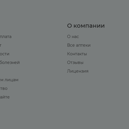
О компании
оплата
О нас
т
Все аптеки
вости
Контакты
болезней
Отзывы
Лицензия
м лицам
ство
сайте