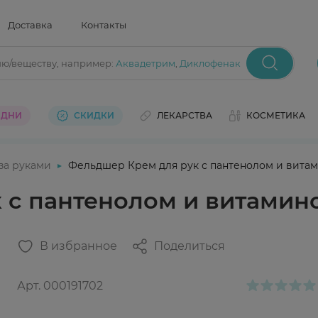
Доставка
Контакты
ию/веществу
, например:
Аквадетрим
,
Диклофенак
 ДНИ
СКИДКИ
ЛЕКАРСТВА
КОСМЕТИКА
 за руками
Фельдшер Крем для рук с пантенолом и витам
с пантенолом и витамино
В избранное
Поделиться
Арт.
000191702