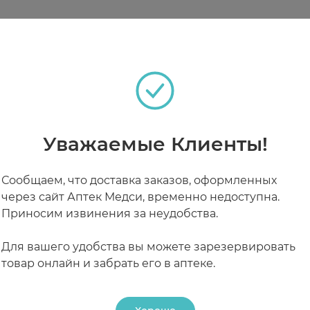
теках
ра необходимо выдавить на кончик чистого пальца
 раз в день при необходимости. В течение 20-30 ми
ание преждевременного удаления геля с десен.
Уважаемые Клиенты!
РАБОТАЮТ СЕЙЧАС
КРУГЛОСУТОЧНЫЕ
дролизат крахмала, вода, глицерин, полиэтиленглик
Сообщаем, что доставка заказов, оформленных
эмульгатор пищевой Е-415, экстракт смолы босвелл
через сайт Аптек Медси, временно недоступна.
листа алоэ-вера, алкоголь, лимонен, экстракт шафра
Приносим извинения за неудобства.
оликарбамил полигликоля эфир, экстракт цветов ро
оль эфир, линалоол, сорбат калия, бензоат натрия.
Для вашего удобства вы можете зарезервировать
товар онлайн и забрать его в аптеке.
емпературе не выше +25 С. Срок годности: 3 года.