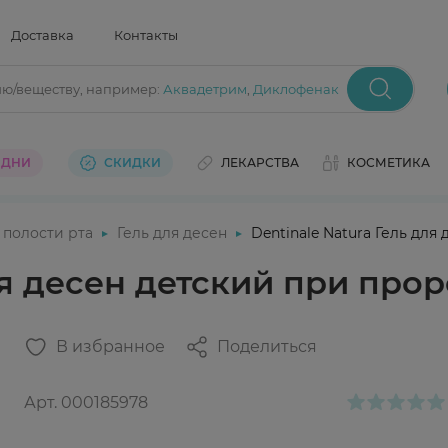
Доставка
Контакты
ию/веществу
, например:
Аквадетрим
,
Диклофенак
 ДНИ
СКИДКИ
ЛЕКАРСТВА
КОСМЕТИКА
 полости рта
Гель для десен
Dentinale Natura Гель дл
для десен детский при пр
В избранное
Поделиться
Арт.
000185978