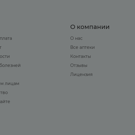
О компании
оплата
О нас
т
Все аптеки
вости
Контакты
болезней
Отзывы
Лицензия
м лицам
ство
сайте