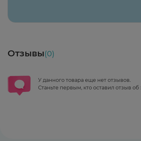
Весь заказ в наличии
сегодня
Заказать здесь
Доставка
Социалочка
Забрать весь заказ ~ 25 мая
Грузинский пер., 3А
Ежедневно 08:00 - 21:00
Отзывы
(0)
Заказать здесь
У данного товара еще нет отзывов.
Станьте первым, кто оставил отзыв об 