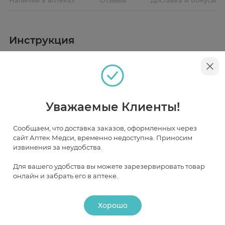
Инструкция
Описание
Очищающее масло Chicco Baby Moments смягчает
кожу и предохраняет от сыпи. Содержит масло
рисовых отрубей, которое делает кожу гладкой и
Уважаемые Клиенты!
бархатистой. Масло легко впитывается, не оставляя
следов, создает на коже ребенка легкий защитный
слой, удерживающий влагу. Необходимо для массажа
Наличие и цена товара в аптеках
Сообщаем, что доставка заказов, оформленных через
и ухода за особо деликатными участками кожи,
поможет при удалении молочной корочки.
сайт Аптек Медси, временно недоступна. Приносим
извинения за неудобства.
Москва
Для вашего удобства вы можете зарезервировать товар
онлайн и забрать его в аптеке.
В НАЛИЧИИ
ЧАСТИЧНО В НАЛИЧИИ
ПОД ЗАКАЗ
Хорошо