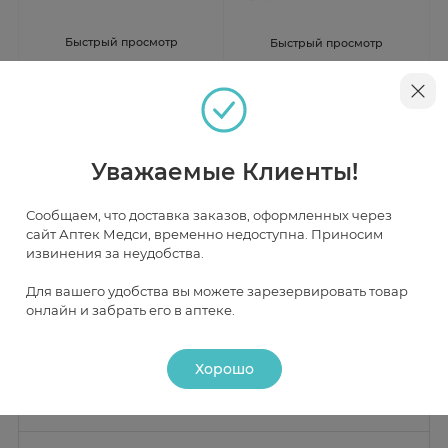
Быстрый просмотр
Быстрый просмотр
Хондроитин-Акос мазь д/
Мукосат мазь 5% для
наружн применения 5% 30г
наружного применения 30г
туба
В наличии
В наличии
Уважаемые Клиенты!
от 505 ₽
от 585 ₽
Сообщаем, что доставка заказов, оформленных через
сайт Аптек Медси, временно недоступна. Приносим
извинения за неудобства.
Инструкция
Для вашего удобства вы можете зарезервировать товар
онлайн и забрать его в аптеке.
Описание
Хорошо
Действие
Состав
Активное вещество:
хондроитина сульфат натрия 100