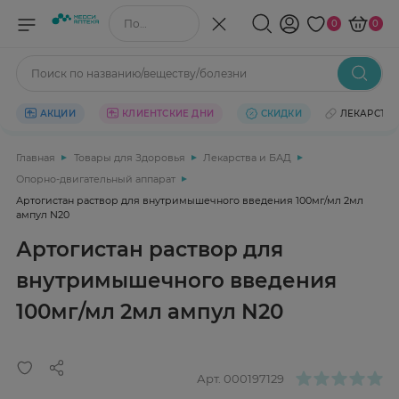
Поиск по названию/веществу
0
0
Поиск по названию/веществу/болезни
АКЦИИ
КЛИЕНТСКИЕ ДНИ
СКИДКИ
ЛЕКАРСТВ
Главная
Товары для Здоровья
Лекарства и БАД
Опорно-двигательный аппарат
Артогистан раствор для внутримышечного введения 100мг/мл 2мл
ампул N20
Артогистан раствор для
внутримышечного введения
100мг/мл 2мл ампул N20
Арт.
000197129