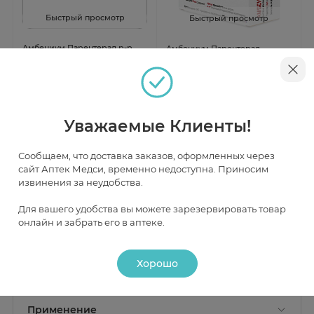
Быстрый просмотр
Быстрый просмотр
Амбениум Парентерал р-р
Амбениум Парентерал
для в/м введ 373,4
раствор для
мг/2мл+3,75мг/2мл ампулы
внутримышечного введения
В наличии
2мл №1
373,4 мг/2мл+3,75мг/2мл
Нет в наличии
ампулы 2мл №3
Уважаемые Клиенты!
от 2 353 ₽
Сообщаем, что доставка заказов, оформленных через
сайт Аптек Медси, временно недоступна. Приносим
извинения за неудобства.
Инструкция
Для вашего удобства вы можете зарезервировать товар
онлайн и забрать его в аптеке.
Описание
Хорошо
Действие
Состав
Активные вещества:
фенилбутазон натрия 400 мг, что
Фармакологическое действие
Применение
соответствует содержанию фенилбутазона 373.4 мг;