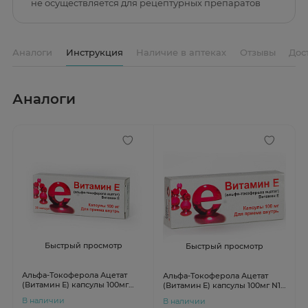
не осуществляется для рецептурных препаратов
Аналоги
Инструкция
Наличие в аптеках
Отзывы
Дос
Аналоги
Быстрый просмотр
Быстрый просмотр
Альфа-Токоферола Ацетат
Альфа-Токоферола Ацетат
(Витамин Е) капсулы 100мг
(Витамин Е) капсулы 100мг N10
N20
Мелиген
В наличии
В наличии