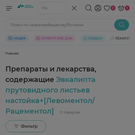
Поиск по названию/веществу
0
0
Поиск по названию/веществу/болезни
АКЦИИ
КЛИЕНТСКИЕ ДНИ
СКИДКИ
ЛЕКАРСТВ
Главная
Препараты и лекарства,
содержащие
Эвкалипта
прутовидного листьев
настойка+[Левоментол/
Рацементол]
Фильтр