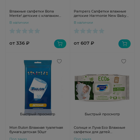
Влажные салфетки Bona
Pampers Салфетки влажные
Mente! детские с клапаном
детские Harmonie New Baby
№80
N46
В наличии
В наличии
от 336 ₽
от 607 ₽
Быстрый просмотр
Быстрый просмотр
Mon Rulon Влажная туалетная
Солнце и Луна Eco Влажные
бумага детская 50шт
салфетки для детей
хлопковые с витаминами А Е F
Под заказ
Под заказ