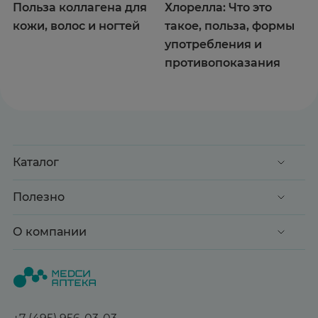
Польза коллагена для
Хлорелла: Что это
кожи, волос и ногтей
такое, польза, формы
употребления и
противопоказания
Каталог
Акции
Полезно
Клиентские дни
Доставка и оплата
О компании
Здоровье
Вопрос-ответ
Красота
О нас
Статьи и новости
Медицинские товары
Все аптеки
Справочник болезней
Спорт и фитнес
Контакты
Гарантии
+7 (495) 956-03-03