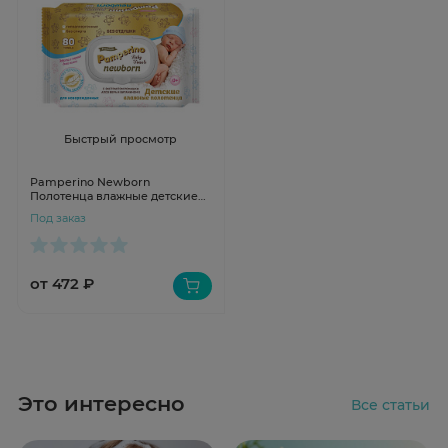
Быстрый просмотр
Pamperino Newborn
Полотенца влажные детские
универсальные с экстрактом
Под заказ
ромашки и витамином Е N80
от 472 ₽
Это интересно
Все статьи